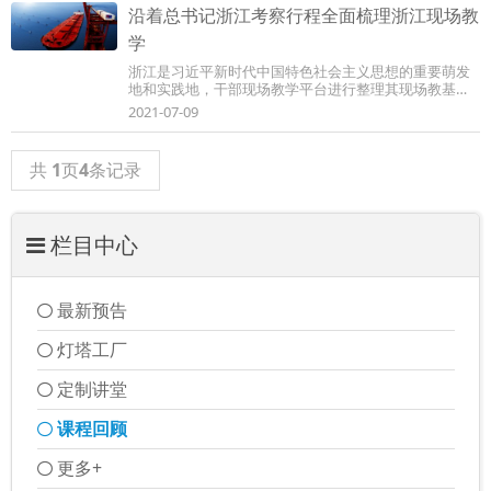
沿着总书记浙江考察行程全面梳理浙江现场教
学
浙江是习近平新时代中国特色社会主义思想的重要萌发
地和实践地，干部现场教学平台进行整理其现场教基地
线路并可以预约考察参观。浙江始终坚持以人...
2021-07-09
共
1
页
4
条记录
栏目中心
最新预告
灯塔工厂
定制讲堂
课程回顾
更多+