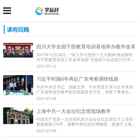
课程回顾
四川大学全国干部教育培训基地举办教学改革
2017年12月28日，“深入学习党的十九大精神 推动新时
代干部教育培训工作改革创新”专题研讨会在四川大学全
国干部教育培训基地成功举办。西华大学党委...
2021-07-12
习近平时隔6年再赴广东考察调研线路
中共中央总书记、国家主席、中央军委主席习近平来到
广东省珠海市横琴新区高新技术片区，考察了粤澳合作
中医药科技产业园。党的十八大后，习近平首...
2021-07-09
上海中共一大会址纪念馆现场教学
中国共产党第一次全国代表大会会址纪念馆位于上海市
黄陂南路374号，属事件类纪念性博物馆，隶属于上海市
文化广播影视管理局、上海市文物局。纪念馆...
2021-07-09