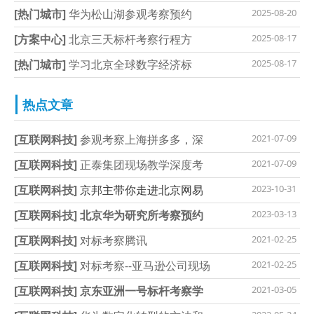
[热门城市]
华为松山湖参观考察预约
2025-08-20
[方案中心]
北京三天标杆考察行程方
2025-08-17
[热门城市]
学习北京全球数字经济标
2025-08-17
热点文章
[互联网科技]
参观考察上海拼多多，深
2021-07-09
[互联网科技]
正泰集团现场教学深度考
2021-07-09
[互联网科技]
京邦主带你走进北京网易
2023-10-31
[互联网科技]
北京华为研究所考察预约
2023-03-13
[互联网科技]
对标考察腾讯
2021-02-25
[互联网科技]
对标考察--亚马逊公司现场
2021-02-25
[互联网科技]
京东亚洲一号标杆考察学
2021-03-05