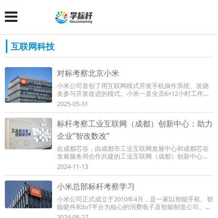
互联网科技
对标考察北京小米
小米公司首创了用互联网模式开发手机操作系统、发烧
友参与开发改进的模式。小米一直全员6×12小时工作，
员工上班从来没有实行过打卡制度，而且也没...
2025-05-31
标杆考察工业互联网（成都）创新中心：助力
企业“智改数改”
在成都芯谷，由成都市工业互联网发展中心和成都芯谷
发展服务局合作共建的工业互联网（成都）创新中心，
正是通过沉浸式体验环境，对“智改数转”优...
2024-11-13
小米总部标杆考察学习
小米公司正式成立于2010年4月，是一家以智能手机、智
能硬件和IoT平台为核心的消费电子及智能制造公司。创
立至今，小米已成为全球领先的智能手机品牌...
2024-06-27