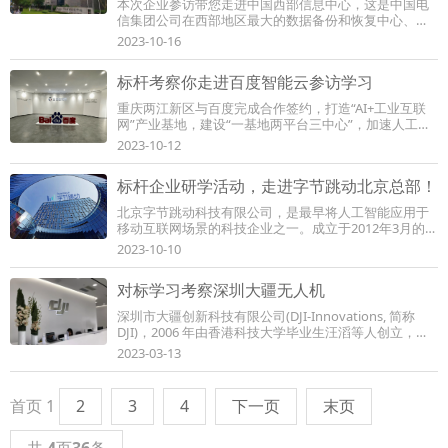
本次企业参访带您走进中国西部信息中心，这是中国电
信集团公司在西部地区最大的数据备份和恢复中心、信
息安全中心以及电话呼叫中心基地，同时也是...
2023-10-16
标杆考察你走进百度智能云参访学习
重庆两江新区与百度完成合作签约，打造“AI+工业互联
网”产业基地，建设“一基地两平台三中心”，加速人工智
能与制造业融合创新，打造带动区域产业...
2023-10-12
标杆企业研学活动，走进字节跳动北京总部！
北京字节跳动科技有限公司，是最早将人工智能应用于
移动互联网场景的科技企业之一。成立于2012年3月的字
节跳动以建设“全球创作与交流平台”为愿景...
2023-10-10
对标学习考察深圳大疆无人机
深圳市大疆创新科技有限公司(DJI-Innovations, 简称
DJI)，2006 年由香港科技大学毕业生汪滔等人创立，是
全球领先的无人飞行器控制系统及无人机解决方案的研...
2023-03-13
首页
1
2
3
4
下一页
末页