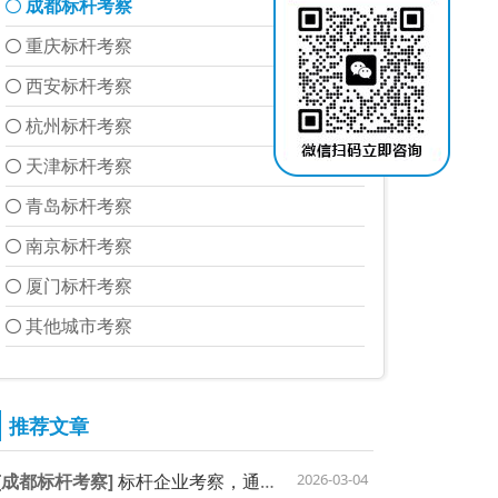
成都标杆考察
重庆标杆考察
西安标杆考察
杭州标杆考察
天津标杆考察
青岛标杆考察
南京标杆考察
厦门标杆考察
其他城市考察
推荐文章
[成都标杆考察]
标杆企业考察，通威集团
2026-03-04