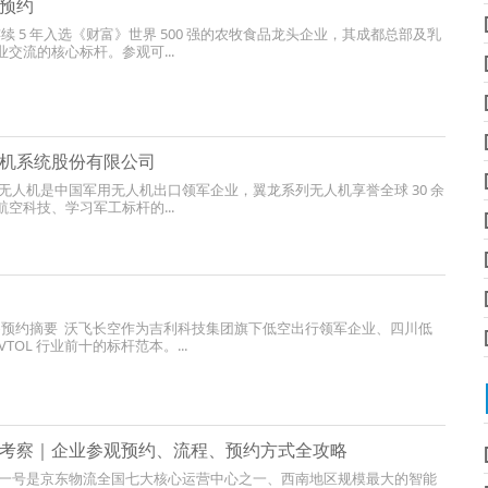
预约
连续 5 年入选《财富》世界 500 强的农牧食品龙头企业，其成都总部及乳
交流的核心标杆。参观可...
机系统股份有限公司
无人机是中国军用无人机出口领军企业，翼龙系列无人机享誉全球 30 余
空科技、学习军工标杆的...
察预约摘要 ​ 沃飞长空作为吉利科技集团旗下低空出行领军企业、四川低
VTOL 行业前十的标杆范本。...
考察｜企业参观预约、流程、预约方式全攻略
洲一号是京东物流全国七大核心运营中心之一、西南地区规模最大的智能