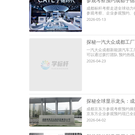
参观考察预约成都宁德
成都标杆考察走进全球动力
参观考察、企业参观预约、参
2026-05-13
探秘一汽大众成都工厂
一汽大众成都新能源汽车工
可以通过拨打团队 预约热线 400
2026-04-23
探秘全球显示龙头：成
成都京东方参观考察预约摘
京东方企业参观预约现已全面
2026-04-02