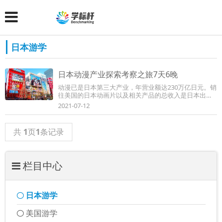
日本游学
日本动漫产业探索考察之旅7天6晚
动漫已是日本第三大产业，年营业额达230万亿日元。销
往美国的日本动画片以及相关产品的总收入是日本出口
到美国的钢铁总收入的4倍。日本动漫有多厉...
2021-07-12
共
1
页
1
条记录
栏目中心
日本游学
美国游学