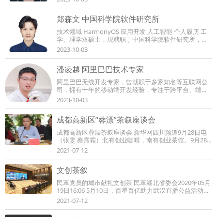
郑森文 中国科学院软件研究所
技术领域 HarmonyOS 应用开发 人工智能 个人履历 工
学、理学双硕士，现就职于中国科学院软件研究所，担
任智能软件研究中心开源基础设施组负责人，主要...
2023-10-03
潘凌越 阿里巴巴技术专家
阿里巴巴无线开发专家，曾就职于多家知名等互联网公
司，拥有十年的移动端开发经验，专注于跨平台、端智
能等技术领域。深耕电商直播多年，致力于技...
2023-10-03
成都高新区“蓉漂”茶叙座谈会
成都高新区蓉漂茶叙座谈会 新华网四川频道9月28日电
（张雯 蔡霈霜）北有创业咖啡，南有创业茶馆。9月28
日，成都高新区在天府新谷蓉创茶馆举行蓉漂茶...
2021-07-12
文创茶叙
民革党员的城市献礼文创茶 民革湖北省委会2020年05月
19日16:06 5月10日，百星百亿助力武汉直播公益活动在
武汉启动，中共湖北省委常委、武汉市委书记王忠...
2021-07-12