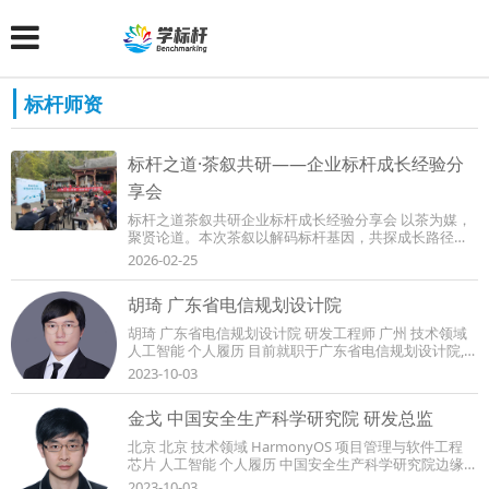
标杆师资
标杆之道·茶叙共研——企业标杆成长经验分
享会
标杆之道茶叙共研企业标杆成长经验分享会 以茶为媒，
聚贤论道。本次茶叙以解码标杆基因，共探成长路径为
主题，摒弃传统会议形式，在轻松雅致的氛围...
2026-02-25
胡琦 广东省电信规划设计院
胡琦 广东省电信规划设计院 研发工程师 广州 技术领域
人工智能 个人履历 目前就职于广东省电信规划设计院,兼
任广州亦大智能科技有限公司前端技术负...
2023-10-03
金戈 中国安全生产科学研究院 研发总监
北京 北京 技术领域 HarmonyOS 项目管理与软件工程
芯片 人工智能 个人履历 中国安全生产科学研究院边缘计
算负责人。七年硬件与集成电路（VLSI）设计经验...
2023-10-03