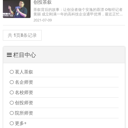
创投茶叙
茶叙背后的故事：让创业者做个安逸的蓉漂 ◎每经记者
黄丽 成立刚满一年的高科技企业通甲优博，最近正忙着
申报成立院士工作站。要知道，在此之前，...
2021-07-09
共
1
页
8
条记录
栏目中心
茗人茶叙
名企师资
名校师资
创投师资
院所师资
更多+