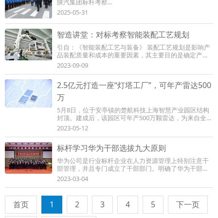
陕汽集团标杆考察...
2025-05-31
智造讲堂：对标考察智能装配工艺规划
引自：《智能装配工艺与装备》 装配工艺规划是影响产
品装配质量和成本的重要因素，其主要目的是确定产品
的最优装配方案。传统装配工艺规划基于二维...
2023-09-09
2.5亿元打造一座“灯塔工厂”，可年产雷达500
万
5月8日，位于安亭镇的楚航科技上海智慧产业园区结构
封顶。建成后，该园区可年产500万颗雷达，为来自全球
的科研团队提供国内最优的科学实验环境，以...
2023-05-12
标杆学习华为干部选拔九大原则
华为公司是行业标杆企业在人力资源管理上特别注意干
部管理，并且专门成立了干部部门。明确了华为干部的
标准与应用，制订了干部选拔的原则与流程等...
2023-03-04
首页
1
2
3
4
5
下一页