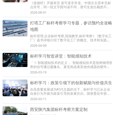
《道德经》开篇有言 道可道非常道。中国古文原本无标
点符号，同一段文字因句读不同，便可生发出截然不同
的哲思意蕴，藏着东方智慧对万物规律的辩证...
2026-08-01
灯塔工厂标杆考察学习专题，参访预约全攻略
地图
标杆管理,企业标杆考察,现场教学,标杆考察1.《数字化工
厂》该书详细介绍了数字化工厂的概念、技术和实践，
是一本较为全面的数字化工厂指南。 2.《灯...
2026-04-09
标杆学习智造讲堂：智能感知技术
「 1. 智能感知技术的定义 」 智能感知技术是指将物理世
界的信号通过摄像头、麦克风或者其他传感器的硬件设
备，借助语音识别、图像识别等前沿技术，...
2026-03-19
标杆学习：政策引领下的创新赋能与价值共生
在高质量发展成为时代主题的当下，标杆学习已从企业
自发行为升级为政策引导的发展共识。国资委近年密集
出台的政策文件，为标杆学习提供了明确指引...
2026-03-11
西安陕汽集团标杆考察方案定制