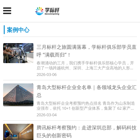
案例中心
三月标杆之旅圆满落幕，学标杆俱乐部学员直
呼 “满载而归”！
春潮涌动的三月，我们携手学标杆俱乐部核心学员，开
启了一场跨越杭州、深圳、上海三大产业高地的人形机
器人专题考察。从宇树科技的实验室到优必选...
2026-03-06
青岛大型标杆企业全名单｜各领域龙头企业汇
总
青岛大型标杆企业考察预约热点排名 青岛作为山东制造
业强市，依托 10+1 创新型产业体系，集聚了 62 家产业
链链主企业及一批国家级先进制造业集群龙头...
2026-03-04
腾讯标杆考察预约：走进深圳总部，解码科技
巨头的创新密码