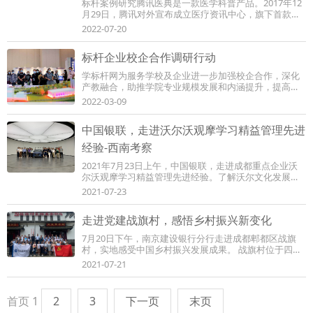
标杆案例研究腾讯医典是一款医学科普产品。2017年12
月29日，腾讯对外宣布成立医疗资讯中心，旗下首款互
联网医学科普产品企鹅医典正式上线，腾讯方面...
2022-07-20
标杆企业校企合作调研行动
学标杆网为服务学校及企业进一步加强校企合作，深化
产教融合，助推学院专业规模发展和内涵提升，提高人
才培养质量学标杆平台组织进行标杆企业调研...
2022-03-09
中国银联，走进沃尔沃观摩学习精益管理先进
经验-西南考察
2021年7月23日上午，中国银联，走进成都重点企业沃
尔沃观摩学习精益管理先进经验。了解沃尔文化发展历
史，体验AR组装与虚拟驾驶、安全碰撞实验、沃尔...
2021-07-23
走进党建战旗村，感悟乡村振兴新变化
7月20日下午，南京建设银行分行走进成都郫都区战旗
村，实地感受中国乡村振兴发展成果。 战旗村位于四川
省成都市郫都区唐昌镇西部，郫都区、都江堰市...
2021-07-21
首页
1
2
3
下一页
末页