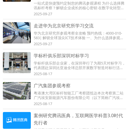
一站式是快捷预约定制您的腾讯参观课程 为什么选择腾
讯标杆考察？解锁企业成长的核心密钥 在数字化转型迫
在眉睫的当下，无数企业正面临 技术落地难...
2025-09-27
走进华为北京研究所学习交流
华为北京研究所参观考察全攻略 预约热线：4000-010-
583| 解锁全球顶尖ICT技术体验 一、为什么选择参观华
为北研所？ 作为华为全球最大研发中心之一，北京...
2025-09-27
学标杆俱乐部深圳对标学习
学标杆俱乐部企业家，在深圳举行了为期5天对标学习，
代表团赴深圳比亚迪全球总部开展数字智造对标行活
动。期间考察了比亚迪总部，20余位装备制造、...
2025-08-17
广汽集团参观考察
粤港澳大湾区标杆智能工厂考察团抵达本次考察第二站
广汽埃安新能源汽车股份有限公司（以下简称广汽埃
安），考察团参观了广汽埃安的科技展厅与智能...
2025-08-17
案例研究腾讯医典，互联网医学科普3.0时代
先行者