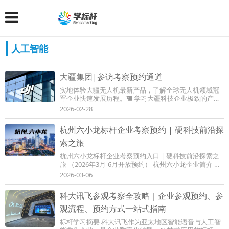
人工智能
大疆集团|参访考察预约通道
实地体验大疆无人机最新产品，了解全球无人机领域冠
军企业快速发展历程。 学习大疆科技企业极致的产品
精神与创新成功基因。 结合自身企业发展...
2026-02-28
杭州六小龙标杆企业考察预约 | 硬科技前沿探
索之旅
杭州六小龙标杆企业考察预约入口 | 硬科技前沿探索之
旅 （2026年3月-6月开放预约） 杭州六小龙企业简介 深
度求索（DeepSeek） 成立时间：2023年 核心领域：...
2026-03-06
科大讯飞参观考察全攻略｜企业参观预约、参
观流程、预约方式一站式指南
标杆学习摘要 科大讯飞作为亚太地区智能语音与人工智