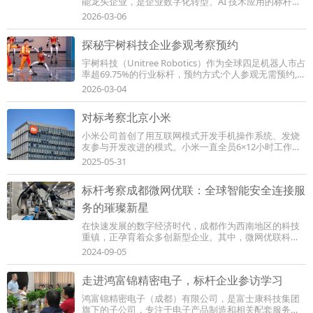
能龙头企业，是企业数字化转型、AI 技术应用的标杆学
习对象。 科大讯飞参观预约 需提前申请，不...
2026-03-06
探秘宇树科技企业参观考察预约
宇树科技（Unitree Robotics）作为全球四足机器人市占
率超69.75%的行业标杆，预约方式:个人参观无需预约,现
场直接入场;企业团体 / 研学团队需提前 30 天通过...
2026-03-04
对标考察北京小米
小米公司首创了用互联网模式开发手机操作系统、发烧
友参与开发改进的模式。小米一直全员6×12小时工作，
员工上班从来没有实行过打卡制度，而且也没...
2025-05-31
标杆考察成都微网优联：全球智能安全连接服
务的璀璨新星
在快速发展的数字经济时代，成都作为西南地区的科技
重镇，正孕育着众多创新型企业。其中，微网优联科技
(成都)有限公司以其卓越的技术实力和市场影...
2024-09-05
走进鸿富锦精密电子，标杆企业参访学习
鸿富锦精密电子（成都）有限公司，是富士康科技集团
旗下的子公司，专注于电子产品制造和相关配套服务。