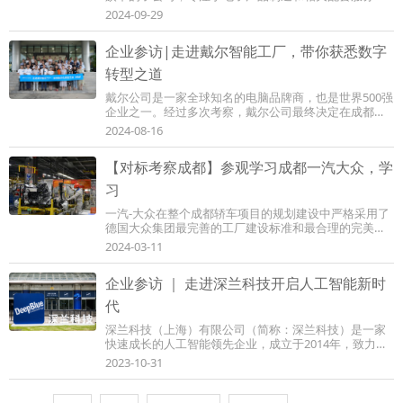
自2010年落户四川以来，鸿富锦在川累计总产值...
2024-09-29
企业参访|走进戴尔智能工厂，带你获悉数字
转型之道
戴尔公司是一家全球知名的电脑品牌商，也是世界500强
企业之一。经过多次考察，戴尔公司最终决定在成都高
新区设立其在中国的新旗舰基地并实施系列项...
2024-08-16
【对标考察成都】参观学习成都一汽大众，学
习
一汽-大众在整个成都轿车项目的规划建设中严格采用了
德国大众集团最完善的工厂建设标准和最合理的完美工
厂建设原则，厂区规划及工艺布局科学、合理...
2024-03-11
企业参访 ｜ 走进深兰科技开启人工智能新时
代
深兰科技（上海）有限公司（简称：深兰科技）是一家
快速成长的人工智能领先企业，成立于2014年，致力于
人工智能基础研究和应用开发。是优秀的企业现...
2023-10-31