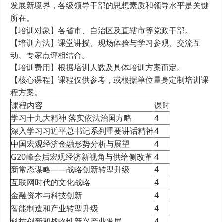
发展新境界，各级领导干部的思想素质和领导水平是关键
所在。
【培训对象】各省市、自治区及直辖市等党政干部。
【培训方法】课堂讲授、现场体验与学习参观、交流互
动、专家点评相结合。
【培训费用】根据培训人数及具体培训方案而定。
【核心课程】课程仅供参考，或根据单位量身定制培训课
程方案。
课程内容
课时
学习十九大精神 落实依法治国方略
4
深入学习习近平总书记系列重要讲话精神
4
中国宏观经济金融形势分析与展望
4
G20峰会后宏观经济新视角与供给侧改革
4
新常态谋略——战略创新转型升级
4
互联网时代的文化战略
4
金融资本与科技创新
4
智能制造和产业转型升级
4
科技创新和战略性新兴产业发展
4