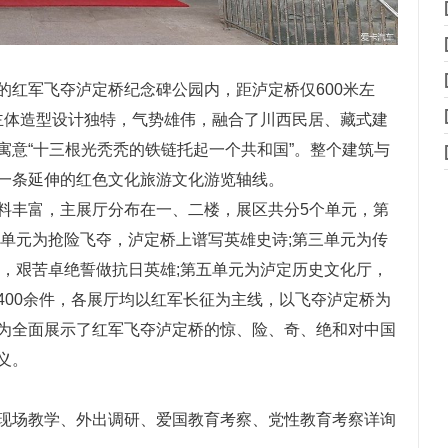
红军飞夺泸定桥纪念碑公园内，距泸定桥仅600米左
米，主体造型设计独特，气势雄伟，融合了川西民居、藏式建
寓意“十三根光秃秃的铁链托起一个共和国”。整个建筑与
一条延伸的红色文化旅游文化游览轴线。
丰富，主展厅分布在一、二楼，展区共分5个单元，第
二单元为抢险飞夺，泸定桥上谱写英雄史诗;第三单元为传
程，艰苦卓绝誓做抗日英雄;第五单元为泸定历史文化厅，
400余件，各展厅均以红军长征为主线，以飞夺泸定桥为
为全面展示了红军飞夺泸定桥的惊、险、奇、绝和对中国
义。
现场教学、外出调研、爱国教育考察、党性教育考察详询