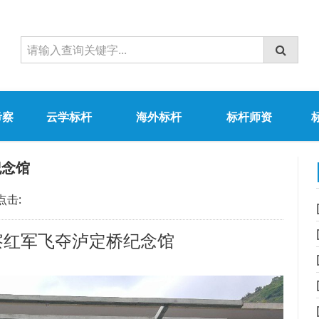
考察
云学标杆
海外标杆
标杆师资
纪念馆
点击:
察红军飞夺泸定桥纪念馆